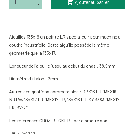
shopping_cart
Ajouter au panier
Aiguilles 135x16 en pointe LR spécial cuir pour machine à
coudre industrielle. Cette aiguille possède la même
géométrie que la 135x17.
Longueur de l'aiguille jusqu'au début du chas : 38.9mm
Diamètre du talon : 2mm
Autres désignations commerciales : DPX16 LR, 135X16
NRTW, 135X17 LR, 135X17 LR, 135X16 LR, SY 3383, 135X17
LR, 37:20
Les références GROZ-BECKERT par diamètre sont :
- 90 :
754242