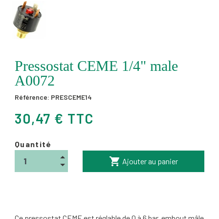
Pressostat CEME 1/4" male
A0072
Référence:
PRESCEME14
30,47 € TTC
Quantité
shopping_cart
Ajouter au panier
Ce pressostat CEME est réglable de 0 à 6 bar, embout mâle