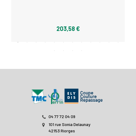
203,58 €
04 77 72 04 09
101 rue Sonia Delaunay
42153 Riorges