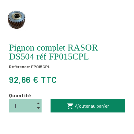
Pignon complet RASOR
DS504 réf FP015CPL
Référence:
FP015CPL
92,66 € TTC
Quantité
shopping_cart
Ajouter au panier